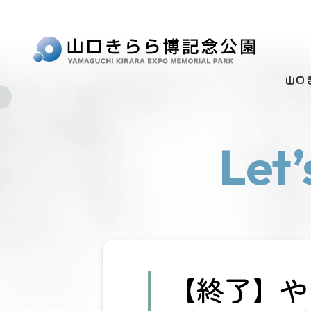
山口
Let’
【終了】や