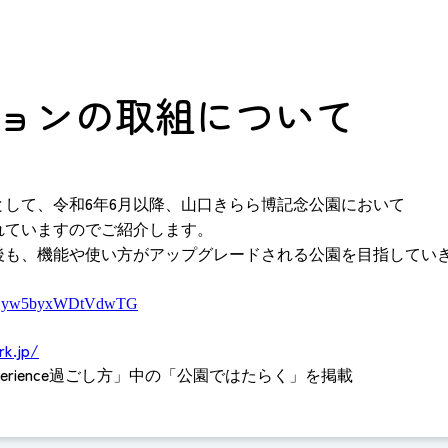
ョンの取組について
6
6
として、令和
年
月以降、山口きらら博記念公園において
れていますのでご紹介します。
も、機能や使い方がアップグレードされる公園を目指してい
i=-Eyw5byxWDtVdwTG
rk.jp/
erience
過ごし方」中の「公園ではたらく」を掲載