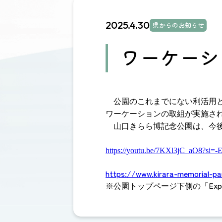
2025.4.30
県からのお知らせ
ワーケーシ
公園のこれまでにない利活用
ワーケーションの取組が実施さ
山口きらら博記念公園は、今後
https://youtu.be/7KXl3jC_aO8?s
https://www.kirara-memorial-pa
Exp
※公園トップページ下側の「