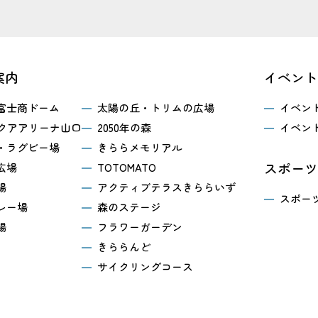
案内
イベント
富士商ドーム
太陽の丘・トリムの広場
イベン
 アクアアリーナ山口
2050年の森
イベン
・ラグビー場
きららメモリアル
スポーツ
広場
TOTOMATO
場
アクティブテラスきららいず
スポー
レー場
森のステージ
場
フラワーガーデン
きららんど
サイクリングコース